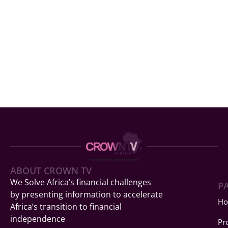
ABOUT CROWN TV
We Solve Africa’s financial challenges
P
by presenting information to accelerate
H
Africa’s transition to financial
independence
Pr