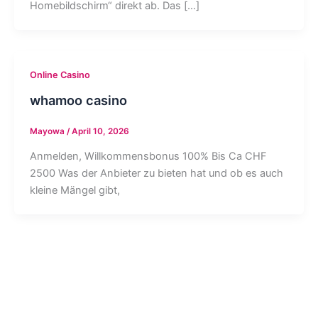
Homebildschirm“ direkt ab. Das […]
Online Casino
whamoo casino
Mayowa
/
April 10, 2026
Anmelden, Willkommensbonus 100% Bis Ca CHF
2500 Was der Anbieter zu bieten hat und ob es auch
kleine Mängel gibt,