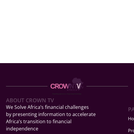
ABOUT CROWN TV
We Solve Africa’s financial challenges
P
by presenting information to accelerate
H
Africa’s transition to financial
independence
Pr