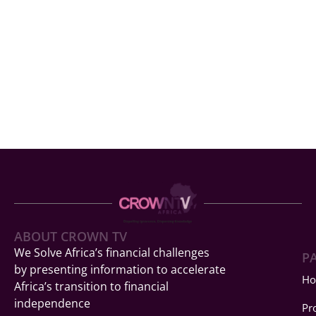
ABOUT CROWN TV
We Solve Africa’s financial challenges
P
by presenting information to accelerate
H
Africa’s transition to financial
independence
Pr