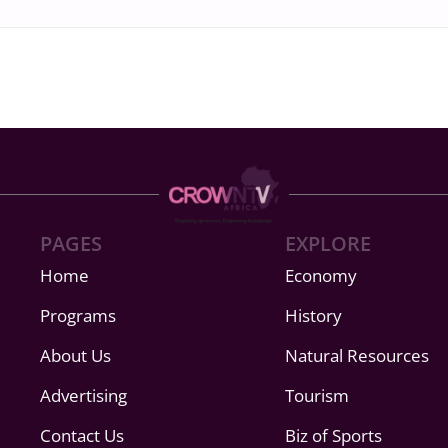
ten taviz vermemek, uzun vadede kullanıcılar için büyük önem ta
dir.
Сasino giriş
işlemlerinde kullanıcı güvenliği ilk sırada gelirken
amalar, güncel giriş adresleri, güçlü şifreler ve iki aşamalı doğ
!
PAGES
EXPLORE
Home
Economy
Programs
History
About Us
Natural Resources
Advertising
Tourism
Contact Us
Biz of Sports