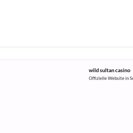
wild sultan casino
Offizielle Website in 