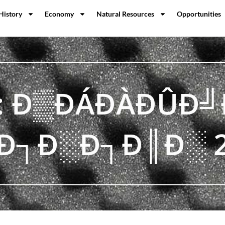
History
Economy
Natural Resources
Opportunities
: Ð▒ÐÁÐÀÐÛÐ
Ð┐Ð░Ð┐Ð║Ð░ 