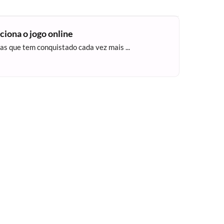
ciona o jogo online
as que tem conquistado cada vez mais ...