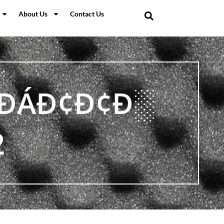
About Us
Contact Us
╝ÐÁÐ¢Ð¢Ð░
2