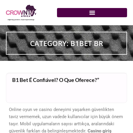
Skip
to
content
CATEGORY: B1BET BR
B1 Bet É Confiável? O Que Oferece?”
Online oyun ve casino deneyimi yaşarken güvenlikten
taviz vermemek, uzun vadede kullanıcılar için büyük önem
taşır. Mobil uygulamaların sayısı arttıkça, aralarındaki
güvenlik farkları da belirginleşmektedir.
Сasino giriş