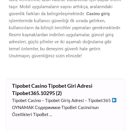
taşır. Mobil uygulamaların sayısı arttıkça, aralarındaki
güvenlik farkları da belirginleşmektedir.
Сasino giriş
işlemlerinde kullanıcı güvenliği ilk sırada gelirken,
kullanıcıların da bilinçli tercihler yapmaları gerekmektedir.
Resmi kaynaklardan indirilen uygulamalar, güncel giriş
adresleri, güçlü şifreler ve iki aşamalı doğrulama gibi
temel önlemler, bu deneyimi güvenli hale getirir.
Unutmayın, güvenliğiniz sizin elinizde!
Tipobet Casino Tipobet Giri Adresi
Tipobet365.10295 (2)
Tipobet Casino – Tipobet Giriş Adresi – Tipobet365
OYNAMAK Содержимое TipoBet Casino’nun
Özellikleri TipoBet ...