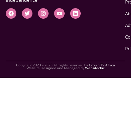
independence
Pr
F
T
I
Y
L
Ab
a
w
n
o
i
c
i
s
u
n
Ad
e
t
t
t
k
b
t
a
u
e
o
e
g
b
d
Co
o
r
r
e
i
k
a
n
Pr
m
Copyright 2023 – 2025 All rights reserved by
Crown TV Africa
Website Designed and Managed by
Websitechic