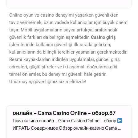
Online oyun ve casino deneyimi yaşarken güvenlikten
taviz vermemek, uzun vadede kullanıcılar için büyük önem
taşır. Mobil uygulamaların sayısı arttıkça, aralarındaki
güvenlik farkları da belirginleşmektedir.
Сasino giriş
işlemlerinde kullanıcı güvenliği ilk sırada gelirken,
kullanıcıların da bilinçli tercihler yapmaları gerekmektedir.
Resmi kaynaklardan indirilen uygulamalar, güncel giriş
adresleri, güçlü şifreler ve iki aşamalı doğrulama gibi
temel önlemler, bu deneyimi güvenli hale getirir.
Unutmayın, güvenliğiniz sizin elinizde!
онлайн – Gama Casino Online – обзор.87
Гама казино онлайн – Gama Casino Online – обзор
ИГРАТЬ Содержимое Обзор онлайн-казино Gama ...