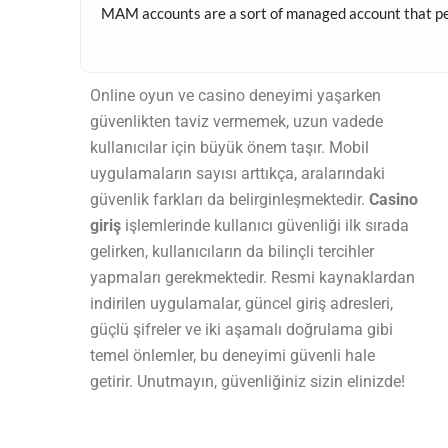
MAM accounts are a sort of managed account that per
Online oyun ve casino deneyimi yaşarken
güvenlikten taviz vermemek, uzun vadede
kullanıcılar için büyük önem taşır. Mobil
uygulamaların sayısı arttıkça, aralarındaki
güvenlik farkları da belirginleşmektedir.
Сasino
giriş
işlemlerinde kullanıcı güvenliği ilk sırada
gelirken, kullanıcıların da bilinçli tercihler
yapmaları gerekmektedir. Resmi kaynaklardan
indirilen uygulamalar, güncel giriş adresleri,
güçlü şifreler ve iki aşamalı doğrulama gibi
temel önlemler, bu deneyimi güvenli hale
getirir. Unutmayın, güvenliğiniz sizin elinizde!