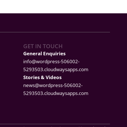
rulama gibi temel önlemler, bu deneyimi güvenli
ge
ha
GET IN TOUCH
General Enquiries
info@wordpress-506002-
5293503.cloudwaysapps.com
Stories & Videos
news@wordpress-506002-
5293503.cloudwaysapps.com