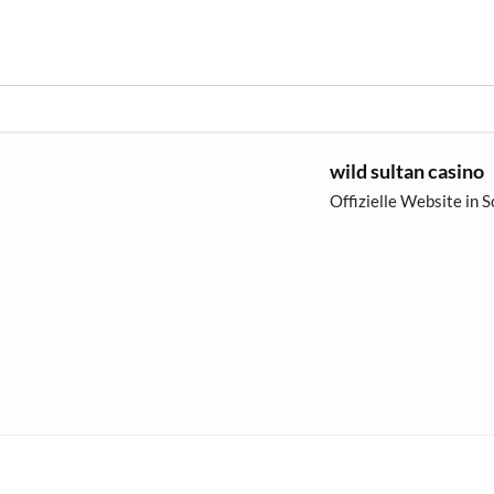
wild sultan casino
Offizielle Website in 
ten taviz vermemek, uzun vadede kullanıcılar için büyük önem ta
dir.
Сasino giriş
işlemlerinde kullanıcı güvenliği ilk sırada gelirken