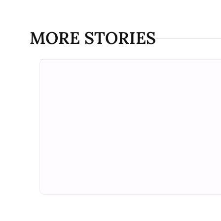
MORE STORIES
Online oyun ve casino deneyimi yaşarken güvenlik
aralarındaki güvenlik farkları da belirginleşmekte