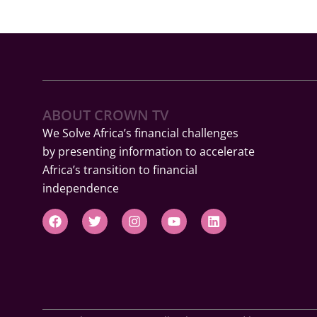
gerekmektedir. Resmi kaynaklardan indirilen uygul
hale getirir. Unutmayın, güvenliğiniz sizin elinizde
ABOUT CROWN TV
We Solve Africa’s financial challenges
by presenting information to accelerate
Africa’s transition to financial
independence
F
T
I
Y
L
a
w
n
o
i
c
i
s
u
n
e
t
t
t
k
b
t
a
u
e
o
e
g
b
d
o
r
r
e
i
k
a
n
m