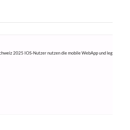
Schweiz 2025 IOS-Nutzer nutzen die mobile WebApp und legen das Icon
şır. Mobil uygulamaların sayısı arttıkça,
On
, kullanıcıların da bilinçli tercihler yapmaları
ar