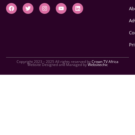
F
T
I
Y
L
Ab
a
w
n
o
i
c
i
s
u
n
Ad
e
t
t
t
k
b
t
a
u
e
o
e
g
b
d
Co
o
r
r
e
i
k
a
n
Pr
m
Copyright 2023 – 2025 All rights reserved by
Crown TV Africa
Website Designed and Managed by
Websitechic