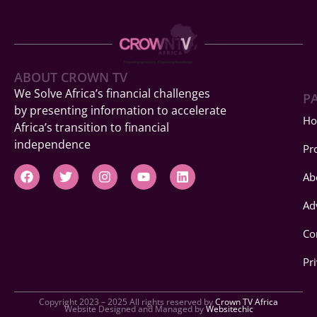
uygulamaların sayısı arttıkça, aralarındaki güvenlik
farkları da belirginleşmektedir.
Сasino giriş
işlemlerinde kullanıcı güvenliği ilk sırada gelirken,
kullanıcıların da bilinçli tercihler yapmaları
gerekmektedir. Resmi kaynaklardan indirilen
ABOUT CROWN TV
uygulamalar, güncel giriş adresleri, güçlü şifreler ve
We Solve Africa’s financial challenges
P
iki aşamalı doğrulama gibi temel önlemler, bu
by presenting information to accelerate
H
deneyimi güvenli hale getirir. Unutmayın,
Africa’s transition to financial
güvenliğiniz sizin elinizde!
independence
Pr
F
T
I
Y
L
Ab
a
w
n
o
i
c
i
s
u
n
Ad
e
t
t
t
k
b
t
a
u
e
o
e
g
b
d
Co
o
r
r
e
i
k
a
n
Pr
m
Copyright 2023 – 2025 All rights reserved by
Crown TV Africa
Website Designed and Managed by
Websitechic