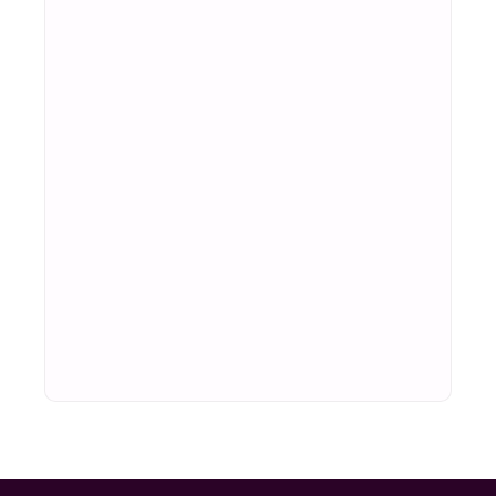
Online oyun ve casino deneyimi yaşarken
güvenlikten taviz vermemek, uzun vadede
kullanıcılar için büyük önem taşır. Mobil