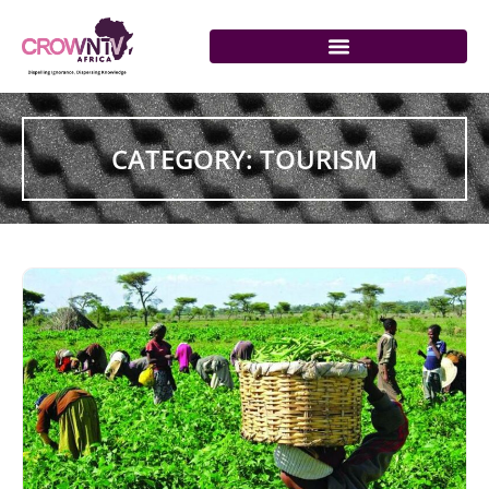
Skip
to
content
CATEGORY: TOURISM