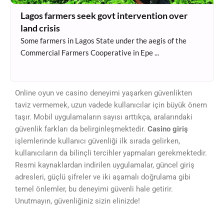
Lagos farmers seek govt intervention over
land crisis
Some farmers in Lagos State under the aegis of the
Commercial Farmers Cooperative in Epe ...
Online oyun ve casino deneyimi yaşarken güvenlikten
taviz vermemek, uzun vadede kullanıcılar için büyük önem
taşır. Mobil uygulamaların sayısı arttıkça, aralarındaki
güvenlik farkları da belirginleşmektedir.
Сasino giriş
işlemlerinde kullanıcı güvenliği ilk sırada gelirken,
kullanıcıların da bilinçli tercihler yapmaları gerekmektedir.
Resmi kaynaklardan indirilen uygulamalar, güncel giriş
adresleri, güçlü şifreler ve iki aşamalı doğrulama gibi
temel önlemler, bu deneyimi güvenli hale getirir.
Unutmayın, güvenliğiniz sizin elinizde!