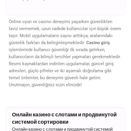
Online oyun ve casino deneyimi yaşarken güvenlikten
taviz vermemek, uzun vadede kullanıcılar için büyük önem
taşır. Mobil uygulamaların sayısı arttıkça, aralarındaki
güvenlik farkları da belirginleşmektedir.
Сasino giriş
işlemlerinde kullanıcı güvenliği ilk sırada gelirken,
kullanıcıların da bilinçli tercihler yapmaları gerekmektedir.
Resmi kaynaklardan indirilen uygulamalar, güncel giriş
adresleri, güçlü şifreler ve iki aşamalı doğrulama gibi
temel önlemler, bu deneyimi güvenli hale getirir.
Unutmayın, güvenliğiniz sizin elinizde!
Онлайн казино с слотами и продвинутой
системой сортировки
Онлайн казино с слотами и продвинутой системой