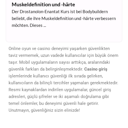
Muskeldefinition und -härte
Der Drostanolon-Enantat Kurs ist bei Bodybuildern
beliebt, die ihre Muskeldefinition und -härte verbessern
möchten. Dieses ...
Online oyun ve casino deneyimi yaşarken güvenlikten
taviz vermemek, uzun vadede kullanıcılar için büyük önem
taşır. Mobil uygulamaların sayısı arttıkça, aralarındaki
güvenlik farkları da belirginleşmektedir.
Сasino giriş
işlemlerinde kullanıcı güvenliği ilk sırada gelirken,
kullanıcıların da bilinçli tercihler yapmaları gerekmektedir.
Resmi kaynaklardan indirilen uygulamalar, güncel giriş
adresleri, güçlü şifreler ve iki aşamalı doğrulama gibi
temel önlemler, bu deneyimi güvenli hale getirir.
Unutmayın, güvenliğiniz sizin elinizde!