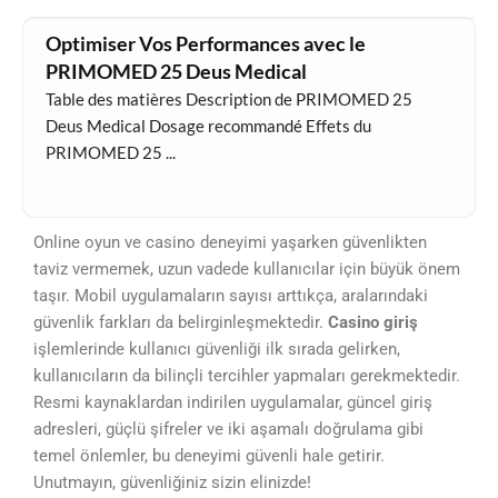
Optimiser Vos Performances avec le
PRIMOMED 25 Deus Medical
Table des matières Description de PRIMOMED 25
Deus Medical Dosage recommandé Effets du
PRIMOMED 25 ...
Online oyun ve casino deneyimi yaşarken güvenlikten
taviz vermemek, uzun vadede kullanıcılar için büyük önem
taşır. Mobil uygulamaların sayısı arttıkça, aralarındaki
güvenlik farkları da belirginleşmektedir.
Сasino giriş
işlemlerinde kullanıcı güvenliği ilk sırada gelirken,
kullanıcıların da bilinçli tercihler yapmaları gerekmektedir.
Resmi kaynaklardan indirilen uygulamalar, güncel giriş
adresleri, güçlü şifreler ve iki aşamalı doğrulama gibi
temel önlemler, bu deneyimi güvenli hale getirir.
Unutmayın, güvenliğiniz sizin elinizde!