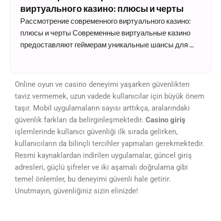
виртуального казино: плюсы и черты
Рассмотрение современного виртуального казино:
плюсы и черты Современные виртуальные казино
предоставляют геймерам уникальные шансы для ...
Online oyun ve casino deneyimi yaşarken güvenlikten
taviz vermemek, uzun vadede kullanıcılar için büyük önem
taşır. Mobil uygulamaların sayısı arttıkça, aralarındaki
güvenlik farkları da belirginleşmektedir.
Сasino giriş
işlemlerinde kullanıcı güvenliği ilk sırada gelirken,
kullanıcıların da bilinçli tercihler yapmaları gerekmektedir.
Resmi kaynaklardan indirilen uygulamalar, güncel giriş
adresleri, güçlü şifreler ve iki aşamalı doğrulama gibi
temel önlemler, bu deneyimi güvenli hale getirir.
Unutmayın, güvenliğiniz sizin elinizde!