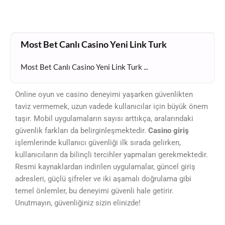
Most Bet Canlı Casino Yeni Link Turk
Most Bet Canlı Casino Yeni Link Turk ...
Online oyun ve casino deneyimi yaşarken güvenlikten
taviz vermemek, uzun vadede kullanıcılar için büyük önem
taşır. Mobil uygulamaların sayısı arttıkça, aralarındaki
güvenlik farkları da belirginleşmektedir.
Сasino giriş
işlemlerinde kullanıcı güvenliği ilk sırada gelirken,
kullanıcıların da bilinçli tercihler yapmaları gerekmektedir.
Resmi kaynaklardan indirilen uygulamalar, güncel giriş
adresleri, güçlü şifreler ve iki aşamalı doğrulama gibi
temel önlemler, bu deneyimi güvenli hale getirir.
Unutmayın, güvenliğiniz sizin elinizde!