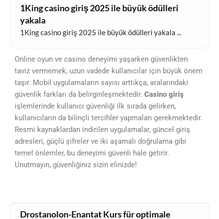
1King casino giriş 2025 ile büyük ödülleri
yakala
1King casino giriş 2025 ile büyük ödülleri yakala ...
Online oyun ve casino deneyimi yaşarken güvenlikten
taviz vermemek, uzun vadede kullanıcılar için büyük önem
taşır. Mobil uygulamaların sayısı arttıkça, aralarındaki
güvenlik farkları da belirginleşmektedir.
Сasino giriş
işlemlerinde kullanıcı güvenliği ilk sırada gelirken,
kullanıcıların da bilinçli tercihler yapmaları gerekmektedir.
Resmi kaynaklardan indirilen uygulamalar, güncel giriş
adresleri, güçlü şifreler ve iki aşamalı doğrulama gibi
temel önlemler, bu deneyimi güvenli hale getirir.
Unutmayın, güvenliğiniz sizin elinizde!
Drostanolon-Enantat Kurs für optimale