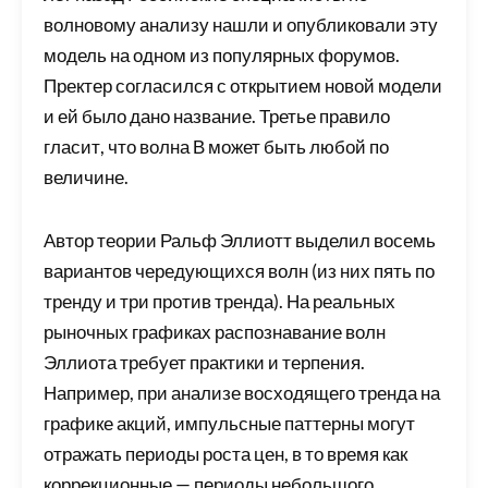
волновому анализу нашли и опубликовали эту
модель на одном из популярных форумов.
Пректер согласился с открытием новой модели
и ей было дано название. Третье правило
гласит, что волна В может быть любой по
величине.
Автор теории Ральф Эллиотт выделил восемь
вариантов чередующихся волн (из них пять по
тренду и три против тренда). На реальных
рыночных графиках распознавание волн
Эллиота требует практики и терпения.
Например, при анализе восходящего тренда на
графике акций, импульсные паттерны могут
отражать периоды роста цен, в то время как
коррекционные — периоды небольшого