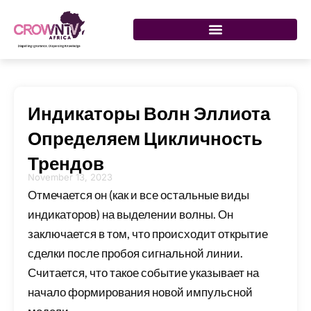
Skip
to
content
Индикаторы Волн Эллиота
Определяем Цикличность
Трендов
November 13, 2023
Отмечается он (как и все остальные виды
индикаторов) на выделении волны. Он
заключается в том, что происходит открытие
сделки после пробоя сигнальной линии.
Считается, что такое событие указывает на
начало формирования новой импульсной