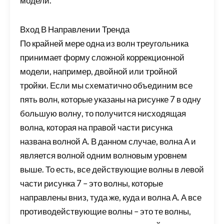
модели.
Вход В Направлении Тренда
По крайней мере одна из волн треугольника
принимает форму сложной коррекционной
модели, например, двойной или тройной
тройки. Если мы схематично объединим все
пять волн, которые указаны на рисунке 7 в одну
большую волну, то получится нисходящая
волна, которая на правой части рисунка
названа волной А. В данном случае, волна А и
является волной одним волновым уровнем
выше. То есть, все действующие волны в левой
части рисунка 7 – это волны, которые
направлены вниз, туда же, куда и волна А. А все
противодействующие волны – это те волны,